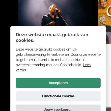
Deze website maakt gebruik van
cookies.
Deze website gebruikt cookies om uw
THE COMSIC CARNIVAL
gebruikerservaring te verbeteren. Door onze website
te gebruiken, stemt u in met alle cookies in
overeenstemming met ons Cookiebeleid.
Lees
Flavium plays Peter Green´s
verder
Fleetwood Mac
Accepteren
Do. 8 Oktober
Functionele cookies
Jouw voorkeuren