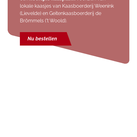
lokale kaasjes van Kaasboerderij Weenink
(Lievelde) en Geitenkaasboerderij de
Brömmels ('t Woold).
Nu bestellen