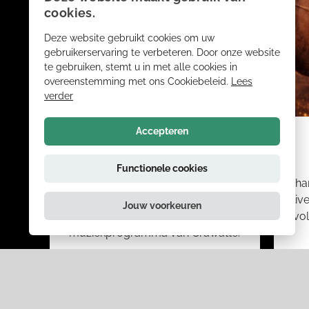
cookies.
Deze website gebruikt cookies om uw
gebruikerservaring te verbeteren. Door onze website
te gebruiken, stemt u in met alle cookies in
overeenstemming met ons Cookiebeleid.
Lees
verder
Accepteren
CRAWATTE
Functionele cookies
Een bandje, dat schept een band
Cha
voor het leven. Daarover gaat
li
Jouw voorkeuren
‘Honger naar Vroeger’, het komische
vol
muziekprogramma van Crawatte.
zo. 7 maart
voorstelling bekijken
bestellen
voorstel