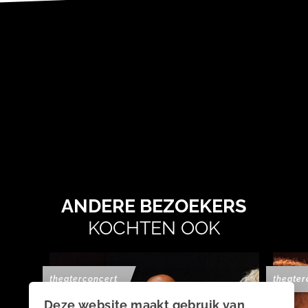
ANDERE BEZOEKERS
KOCHTEN OOK
theaterconcert
theater
Deze website maakt gebruik van