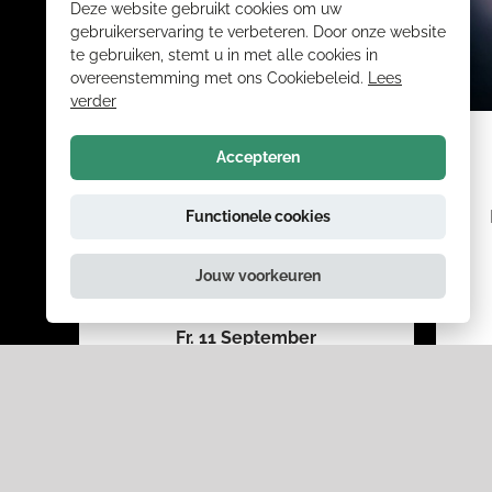
Deze website gebruikt cookies om uw
gebruikerservaring te verbeteren. Door onze website
te gebruiken, stemt u in met alle cookies in
overeenstemming met ons Cookiebeleid.
Lees
verder
THE COMSIC CARNIVAL
Accepteren
Flavium plays Peter Green´s
Functionele cookies
Fleetwood Mac
Jouw voorkeuren
Fr. 11 September
show ansehen
reservieren
show a