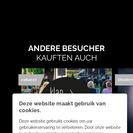
ANDERE BESUCHER
KAUFTEN AUCH
cabaret
theater
Deze website maakt gebruik van
cookies.
Deze website gebruikt cookies om uw
gebruikerservaring te verbeteren. Door onze website