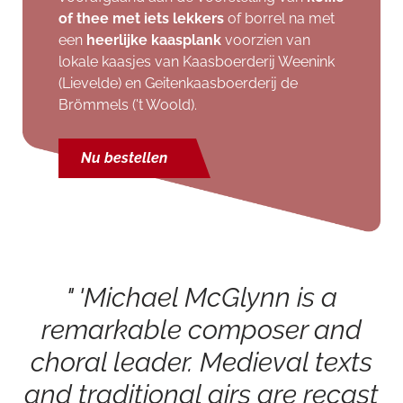
of thee met iets lekkers
of borrel na met
een
heerlijke kaasplank
voorzien van
lokale kaasjes van Kaasboerderij Weenink
(Lievelde) en Geitenkaasboerderij de
Brömmels ('t Woold).
Nu bestellen
r
'Michael McGlynn is a
remarkable composer and
choral leader. Medieval texts
and traditional airs are recast