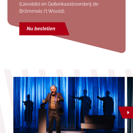
(Lievelde) en Geitenkaasboerderij de
Brömmels ('t Woold).
Nu bestellen