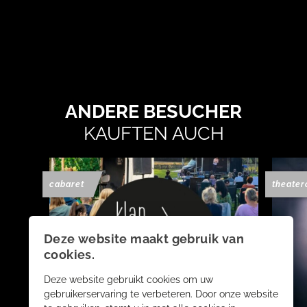
ANDERE BESUCHER
KAUFTEN AUCH
cabaret
theater
Deze website maakt gebruik van
cookies.
Deze website gebruikt cookies om uw
gebruikerservaring te verbeteren. Door onze website