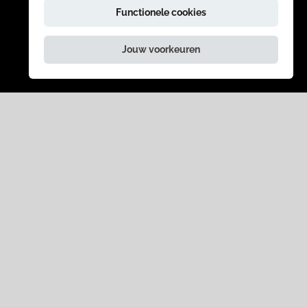
Functionele cookies
Jouw voorkeuren
ANDERE BEZOEKERS
KOCHTEN OOK
show
toneel