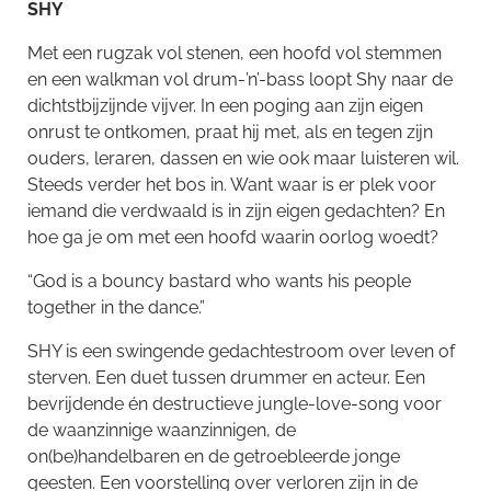
SHY
Met een rugzak vol stenen, een hoofd vol stemmen
en een walkman vol drum-’n’-bass loopt Shy naar de
dichtstbijzijnde vijver. In een poging aan zijn eigen
onrust te ontkomen, praat hij met, als en tegen zijn
ouders, leraren, dassen en wie ook maar luisteren wil.
Steeds verder het bos in. Want waar is er plek voor
iemand die verdwaald is in zijn eigen gedachten? En
hoe ga je om met een hoofd waarin oorlog woedt?
“God is a bouncy bastard who wants his people
together in the dance.”
SHY is een swingende gedachtestroom over leven of
sterven. Een duet tussen drummer en acteur. Een
bevrijdende én destructieve jungle-love-song voor
de waanzinnige waanzinnigen, de
on(be)handelbaren en de getroebleerde jonge
geesten. Een voorstelling over verloren zijn in de