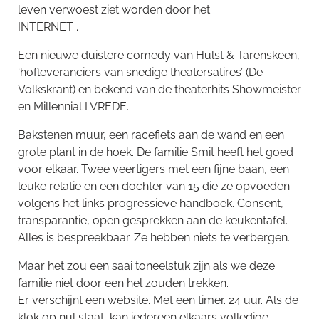
leven verwoest ziet worden door het
INTERNET .
Een nieuwe duistere comedy van Hulst & Tarenskeen,
‘hofleveranciers van snedige theatersatires’ (De
Volkskrant) en bekend van de theaterhits Showmeister
en Millennial I VREDE.
Bakstenen muur, een racefiets aan de wand en een
grote plant in de hoek. De familie Smit heeft het goed
voor elkaar. Twee veertigers met een fijne baan, een
leuke relatie en een dochter van 15 die ze opvoeden
volgens het links progressieve handboek. Consent,
transparantie, open gesprekken aan de keukentafel.
Alles is bespreekbaar. Ze hebben niets te verbergen.
Maar het zou een saai toneelstuk zijn als we deze
familie niet door een hel zouden trekken.
Er verschijnt een website. Met een timer. 24 uur. Als de
klok op nul staat, kan iedereen elkaars volledige