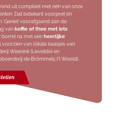
vond uit compleet met één van onze
nten. Dat betekent voorpret én
n. Geniet voorafgaand aan de
ing van
koffie of thee met iets
 borrel na met een
heerlijke
k
voorzien van lokale kaasjes van
erij Weenink (Lievelde) en
sboerderij de Brömmels ('t Woold).
tellen