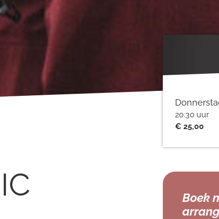
Donnersta
20.30 uur
€ 25,00
IC
Boek n
arrang