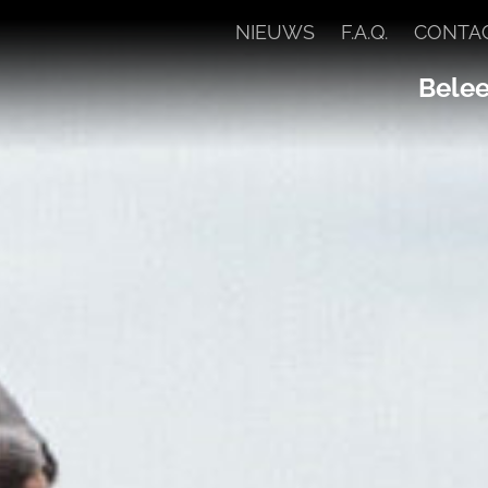
NIEUWS
F.A.Q.
CONTA
Beleef