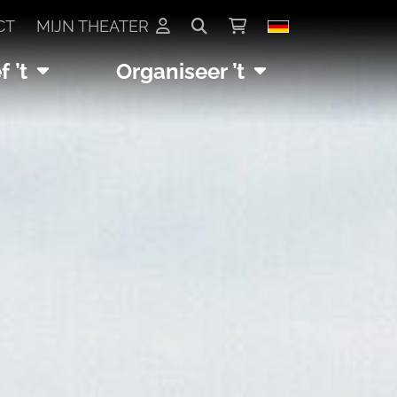
CT
MIJN THEATER
 ’t
Organiseer ’t