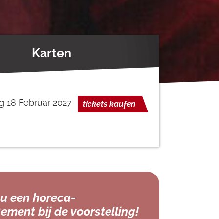
Karten
g 18 Februar 2027
tickets kaufen
u een horeca-
ement bij de voorstelling!