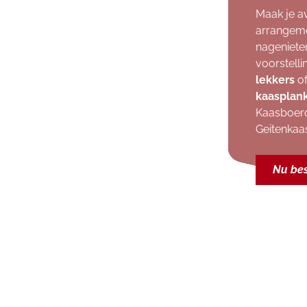
Maak je a
arrangeme
nageniete
voorstell
lekkers
of
kaasplan
Kaasboerd
Geitenkaa
Nu bes