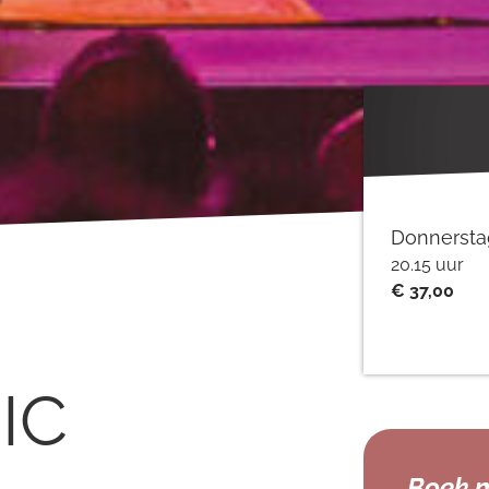
Donnersta
20.15 uur
€ 37,00
IC
Boek n