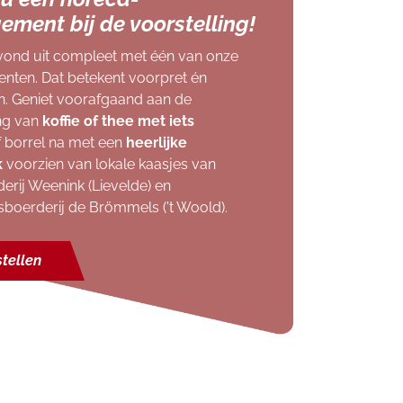
ement bij de voorstelling!
vond uit compleet met één van onze
nten. Dat betekent voorpret én
n. Geniet voorafgaand aan de
ing van
koffie of thee met iets
 borrel na met een
heerlijke
k
voorzien van lokale kaasjes van
erij Weenink (Lievelde) en
sboerderij de Brömmels ('t Woold).
tellen