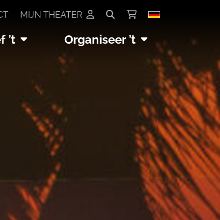
CT
MIJN THEATER
 ’t
Organiseer ’t