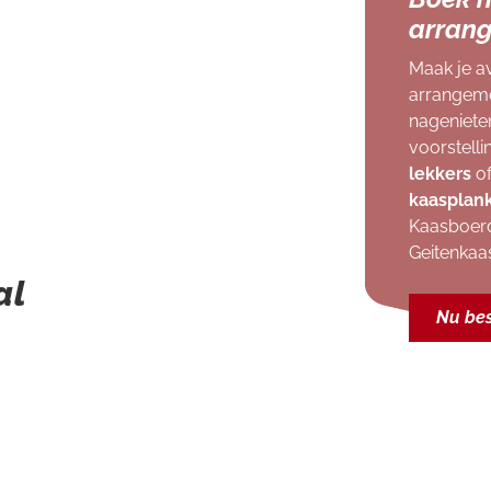
arrang
Maak je a
arrangeme
nageniete
voorstell
lekkers
of
kaasplan
Kaasboerd
Geitenkaa
al
Nu bes