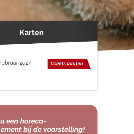
Karten
 Februar 2027
tickets kaufen
u een horeca-
ement bij de voorstelling!