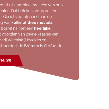
vond uit compleet met één van onze
nten. Dat betekent voorpret én
n. Geniet voorafgaand aan de
ing van
koffie of thee met iets
 borrel na met een
heerlijke
k
voorzien van lokale kaasjes van
erij Weenink (Lievelde) en
sboerderij de Brömmels ('t Woold).
tellen