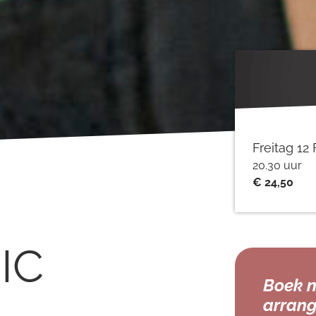
Freitag 12
20.30 uur
€ 24,50
IC
Boek n
arrang