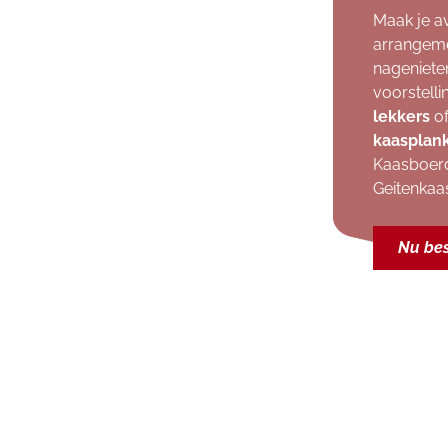
Maak je a
arrangeme
nageniete
voorstell
lekkers
of
kaasplan
Kaasboerd
Geitenkaa
Nu bes