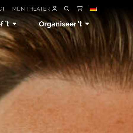
CT
MIJN THEATER
 ’t
Organiseer ’t