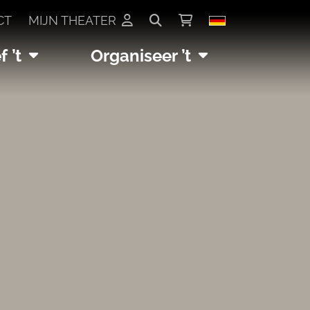
CT
MIJN THEATER
 ’t
Organiseer ’t