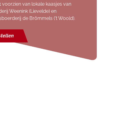
k
voorzien van lokale kaasjes van
erij Weenink (Lievelde) en
sboerderij de Brömmels ('t Woold).
tellen