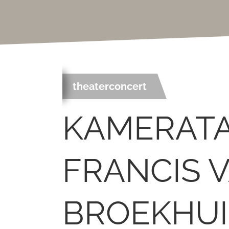
theaterconcert
KAMERATA
FRANCIS 
BROEKHU