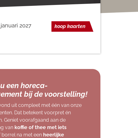
januari 2027
koop kaarten
u een horeca-
ement bij de voorstelling!
vond uit compleet met één van onze
nten. Dat betekent voorpret én
n. Geniet voorafgaand aan de
ing van
koffie of thee met iets
 borrel na met een
heerlijke