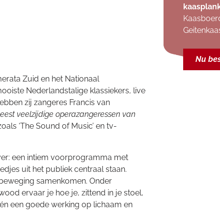
kaasplan
Kaasboerd
Geitenkaa
Nu bes
erata Zuid en het Nationaal
iste Nederlandstalige klassiekers, live
hebben zij zangeres Francis van
eest veelzijdige operazangeressen van
oals ‘The Sound of Music’ en tv-
oyer: een intiem voorprogramma met
djes uit het publiek centraal staan.
én beweging samenkomen. Onder
d ervaar je hoe je, zittend in je stoel,
én een goede werking op lichaam en