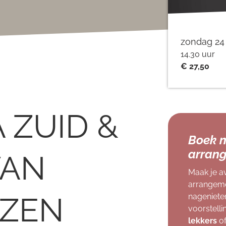
zondag 24 
14.30 uur
€ 27,50
 ZUID &
Boek n
arrang
VAN
Maak je a
arrangeme
IZEN
nageniete
voorstell
lekkers
of