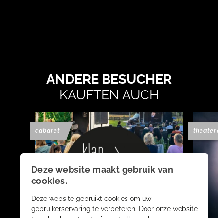
ANDERE BESUCHER
KAUFTEN AUCH
cabaret
theater
Deze website maakt gebruik van
cookies.
Deze website gebruikt cookies om uw
gebruikerservaring te verbeteren. Door onze website