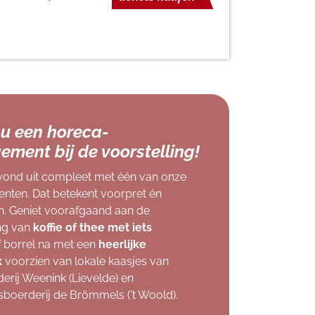
u een horeca-
ement bij de voorstelling!
vond uit compleet met één van onze
nten. Dat betekent voorpret én
n. Geniet voorafgaand aan de
ing van
koffie of thee met iets
 borrel na met een
heerlijke
k
voorzien van lokale kaasjes van
erij Weenink (Lievelde) en
sboerderij de Brömmels ('t Woold).