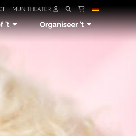
CT
MIJN THEATER
 ’t
Organiseer ’t