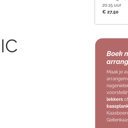
20.15 uur
€ 27,50
IC
Boek n
arrang
Maak je a
arrangeme
nageniete
voorstell
lekkers
of
kaasplan
Kaasboerd
Geitenkaa