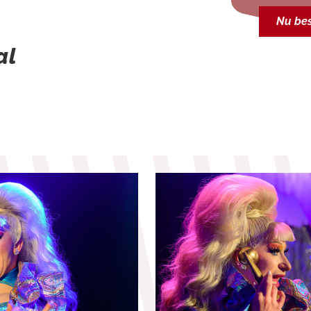
Nu bes
al