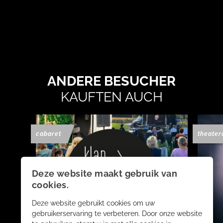
ANDERE BESUCHER
KAUFTEN AUCH
cabaret
theater
Deze website maakt gebruik van
cookies.
Deze website gebruikt cookies om uw
gebruikerservaring te verbeteren. Door onze website