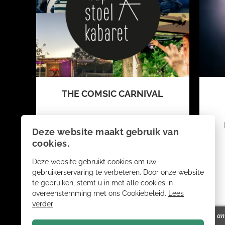
THE COMSIC CARNIVAL
Flavium plays Peter Green´s
Deze website maakt gebruik van
Fleetwood Mac
cookies.
Deze website gebruikt cookies om uw
gebruikerservaring te verbeteren. Door onze website
Fr. 11 September
te gebruiken, stemt u in met alle cookies in
overeenstemming met ons Cookiebeleid.
Lees
verder
show ansehen
reservieren
show a