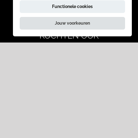
Functionele cookies
ANDERE BEZOEKERS
Jouw voorkeuren
KOCHTEN OOK
stormTROEP
stormT
StormTROEP
SINTERMOES (2+)