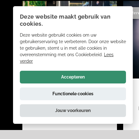
cabaret
theater
Deze website maakt gebruik van
cookies.
Deze website gebruikt cookies om uw
gebruikerservaring te verbeteren. Door onze website
te gebruiken, stemt u in met alle cookies in
overeenstemming met ons Cookiebeleid.
Lees
verder
Accepteren
THE COMSIC CARNIVAL
Functionele cookies
Flavium plays Peter Green´s
Jouw voorkeuren
Fleetwood Mac