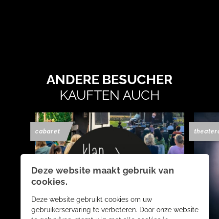
ANDERE BESUCHER
KAUFTEN AUCH
cabaret
theater
Deze website maakt gebruik van
cookies.
Deze website gebruikt cookies om uw
gebruikerservaring te verbeteren. Door onze website