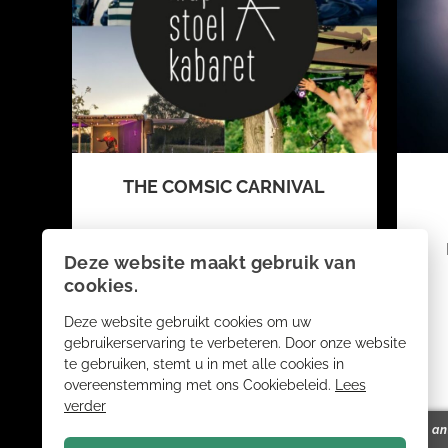
THE COMSIC CARNIVAL
Flavium plays Peter Green´s
Deze website maakt gebruik van
Fleetwood Mac
cookies.
Deze website gebruikt cookies om uw
gebruikerservaring te verbeteren. Door onze website
Fr. 11 September
te gebruiken, stemt u in met alle cookies in
overeenstemming met ons Cookiebeleid.
Lees
verder
show ansehen
reservieren
show a