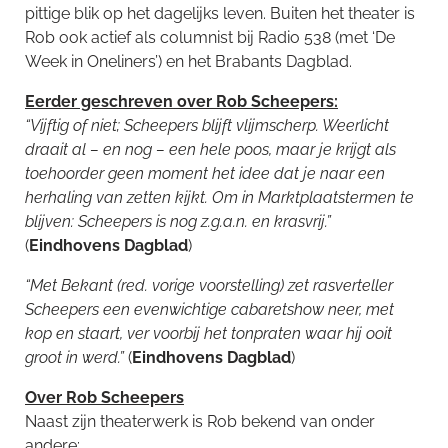
pittige blik op het dagelijks leven. Buiten het theater is
Rob ook actief als columnist bij Radio 538 (met ‘De
Week in Oneliners’) en het Brabants Dagblad.
Eerder geschreven over Rob Scheepers:
“Vijftig of niet; Scheepers blijft vlijmscherp. Weerlicht
draait al – en nog – een hele poos, maar je krijgt als
toehoorder geen moment het idee dat je naar een
herhaling van zetten kijkt.
Om in Marktplaatstermen te
blijven: Scheepers is nog z.g.a.n. en krasvrij.”
(
Eindhovens Dagblad
)
“Met Bekant (red. vorige voorstelling) zet rasverteller
Scheepers een evenwichtige cabaretshow neer, met
kop en staart, ver voorbij het tonpraten waar hij ooit
groot in werd.”
(
Eindhovens Dagblad
)
Over Rob Scheepers
Naast zijn theaterwerk is Rob bekend van onder
andere: