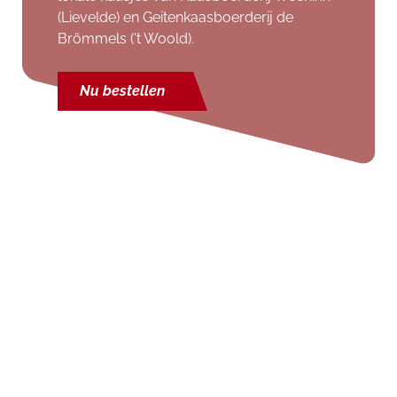
(Lievelde) en Geitenkaasboerderij de
Brömmels ('t Woold).
Nu bestellen