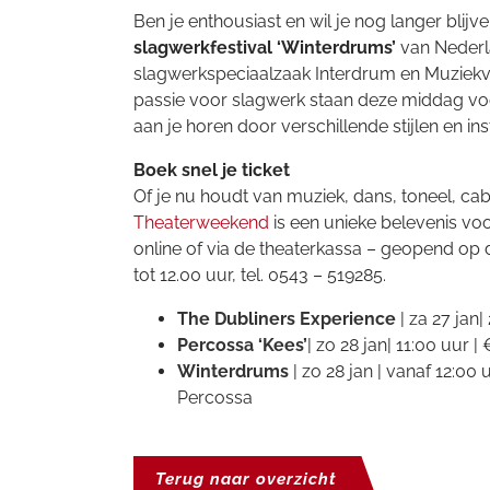
Ben je enthousiast en wil je nog langer blij
slagwerkfestival ‘Winterdrums’
van Nederl
slagwerkspeciaalzaak Interdrum en Muziekver
passie voor slagwerk staan deze middag vo
aan je horen door verschillende stijlen en i
Boek snel je ticket
Of je nu houdt van muziek, dans, toneel, cab
Theaterweekend
is een unieke belevenis voo
online of via de theaterkassa – geopend op
tot 12.00 uur, tel. 0543 – 519285.
The Dubliners Experience
| za 27 jan|
Percossa ‘Kees’
| zo 28 jan| 11:00 uur |
Winterdrums
| zo 28 jan | vanaf 12:0
Percossa
Terug naar overzicht