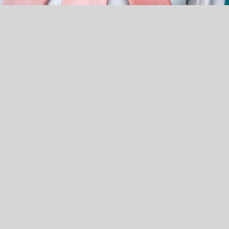
CT NAAR
oorstellingen
Over ons theater
event voor elkaar
Founders, Stormgenoten,
Stormmakers & Sponsoren
fsuitjes
Vrienden worden
chaft de Storm
Vacatures
loads