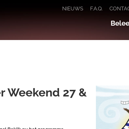
NIEUWS
F.A.Q.
CONTA
Beleef
er Weekend 27 &