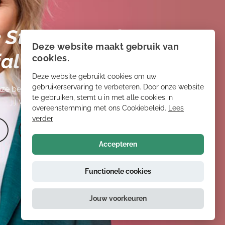
 Storm ook via
Deze website maakt gebruik van
al media :)
cookies.
Deze website gebruikt cookies om uw
gebruikerservaring te verbeteren. Door onze website
ze bezoekers ons een
4.6/5
:-) Wat vind
te gebruiken, stemt u in met alle cookies in
jij van ons?
overeenstemming met ons Cookiebeleid.
Lees
verder
Accepteren
Functionele cookies
Jouw voorkeuren