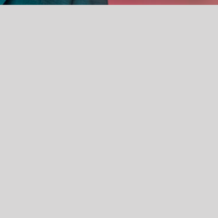
FAQ
Verloren of vergeten
entreebewijzen
Openingstijden Theaterkassa
Rolstoelgebruikers
Entreebewijzen ruilen of