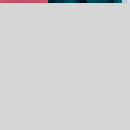
DIRE
Alle v
Haitsma Mulierweg 11
Jouw 
7101 BX Winterswijk
Bedrij
+31 (0)543 51 92 85
Wat s
info@theaterdestorm.nl
Down