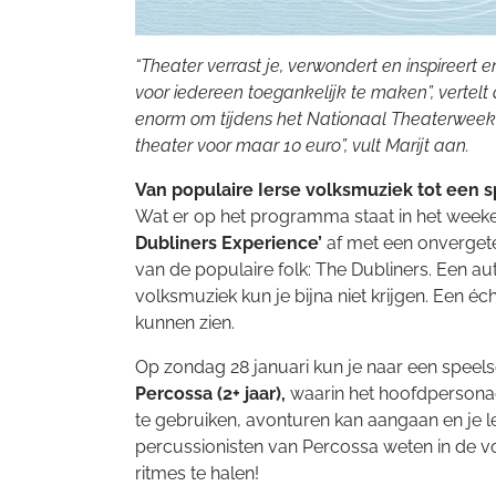
“Theater verrast je, verwondert en inspireert e
voor iedereen toegankelijk te maken”, vertelt 
enorm om tijdens het Nationaal Theaterwee
theater voor maar 10 euro”, vult Marijt aan.
Van populaire Ierse volksmuziek tot een s
Wat er op het programma staat in het week
Dubliners Experience’
af met een onverget
van de populaire folk: The Dubliners. Een a
volksmuziek kun je bijna niet krijgen. Een éc
kunnen zien.
Op zondag 28 januari kun je naar een speels
Percossa (2+ jaar),
waarin het hoofdpersonage
te gebruiken, avonturen kan aangaan en je 
percussionisten van Percossa weten in de voo
ritmes te halen!