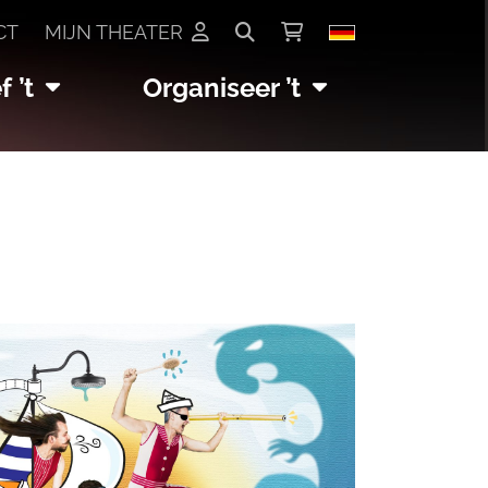
CT
MIJN THEATER
 ’t
Organiseer ’t