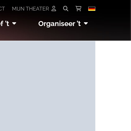
CT
MIJN THEATER
 ’t
Organiseer ’t