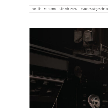
Door
Ella-De-Storm
|
juli 14th, 2026
|
Reacties uitgeschak