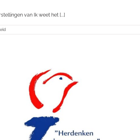
ellingen van Ik weet het [...]
voor
keld
Fred
van
Leer