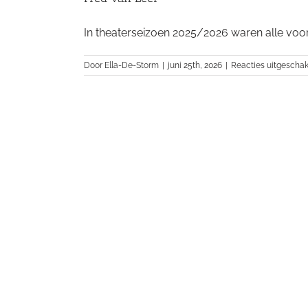
In theaterseizoen 2025/2026 waren alle voorst
Door
Ella-De-Storm
|
juni 25th, 2026
|
Reacties uitgescha