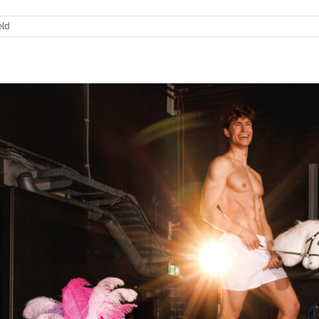
voor
eld
Lieve
Hemel