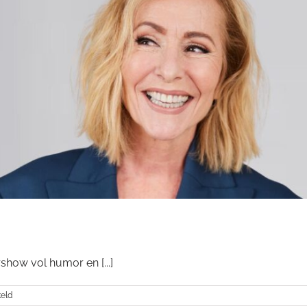
rshow vol humor en [...]
voor
keld